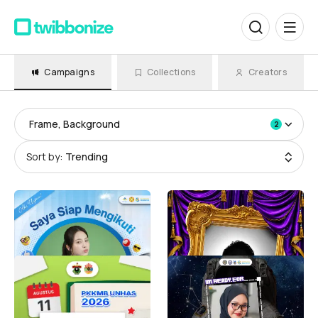
Campaigns
Collections
Creators
Frame, Background
2
Sort by:
Trending
TWIBBON MABA UNPAM
Twibbon MalikiMuda
2026 OFFICIAL
Maliki Muda 2026
4.6K
@kayxvier
5.3K
PKKMB UNHAS 2026
twibbon MASTA IMM
UMKT 2026
PKKMB Unhas 2026
4.1K
ALDY FF 02
3.2K