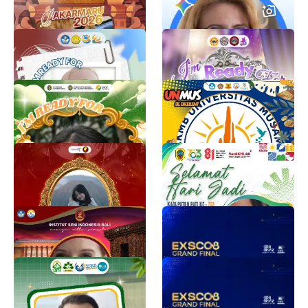
5.1K
PKKMB
PKKMB FKIP ULM
PKKMB PNL 26
BEM FKIP ULM
2K
1.6K
PKKMB USU 2026
SUKSESKAN PKKMB
UNMUS 2026
Person Behind
5.6K
TWIBBONIZE UNMUS
1.5K
Im Ready For Duta Pesona
HARI JADI KABUPATEN
Indonesia Batch 8
PATI KE-703
Duta Pesona Indonesia
Adhim Pratama
3.9K
1.2K
PKKMB ISI Bali 2026/2027
EXSCO8 TAHUN 2026
Rizkita Ayu Mutiarani
EduExpoID
1.1K
1.5K
PBAK UIN SYAHADA
EXSCO8 TAHUN 2026
PADANGSIDIMPUAN 2026
EduExpoID
1.7K
iyann
1.2K