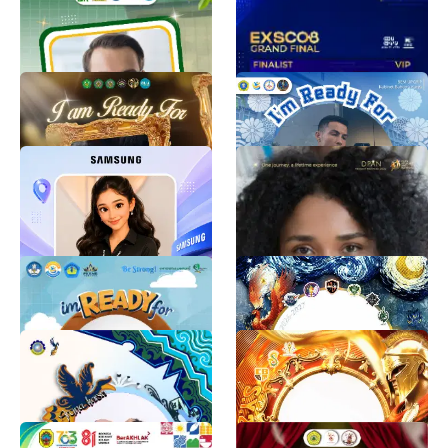
PADANGSIDIMPUAN 2026
EduExpoID
1.7K
iyann
1.2K
OMBUS FKIP 2026
PKKMB UPGRIP
BEM FKIP
Infokom BGK
2K
1K
Template Foto Whatsapp
PEMILIHAN DPAN
Promotor Pick Up
TINGKAT PROVINSI
TAHUN 2026
Samsung Trainer
1.4K
dpan sumut
27K
PKKMB UNILA 2026
COED OFFICIAL FRAME
Humas Universitas Lampung
Adrian Emperado
6.8K
937
TWIBBON PKKMB
CBM OFFICIAL FRAME
POLINDRA 2026
Adrian Emperado
1K
Reifun GG
849
Hari Jadi Kabupaten Pati
PKKMB FH 2026