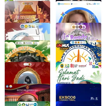
Twibbon Pakarmaru USK
Gemini Academy 2026 K12
2026
REFO Indonesia
13K
Pakarmaru USK 2026
5.1K
PKKMB
PKKMB FKIP ULM
PKKMB PNL 26
BEM FKIP ULM
2K
1.6K
PKKMB USU 2026
SUKSESKAN PKKMB
UNMUS 2026
Person Behind
5.6K
TWIBBONIZE UNMUS
1.5K
Im Ready For Duta Pesona
HARI JADI KABUPATEN
Indonesia Batch 8
PATI KE-703
Duta Pesona Indonesia
Adhim Pratama
3.9K
1.2K
PKKMB ISI Bali 2026/2027
EXSCO8 TAHUN 2026
Rizkita Ayu Mutiarani
EduExpoID
1.1K
1.5K
PBAK UIN SYAHADA
EXSCO8 TAHUN 2026