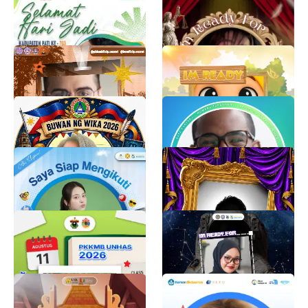
ke-703
PKKMB FH UNTIRTA 2026
655
Ririn M
892
pkkmbfisip26
ABA '67
Nurmutia Hulukati
Nur Alfi Azizah
690
630
Buwan ng wika
35TH BJMP ANNIVERSARY
CHRISTY CADANGAN
BJMP REGION - X COMMUNITY RELATIONS SERVICE SECTION
634
686
TWIBBON MABA UNPAM
Twibbon MalikiMuda
2026 OFFICIAL
Maliki Muda 2026
4.6K
@kayxvier
5.3K
PKKMB UNHAS 2026
twibbon MASTA IMM
UMKT 2026
PKKMB Unhas 2026
4.1K
ALDY FF 02
3.2K
Twibbon Pakarmaru USK
Gemini Academy 2026 K12
2026
REFO Indonesia
13K
Pakarmaru USK 2026