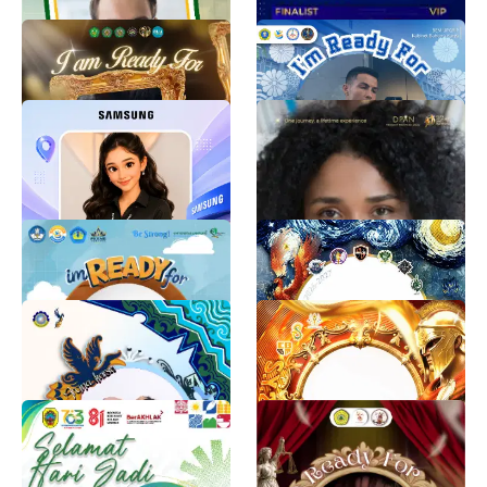
OMBUS FKIP 2026
PKKMB UPGRIP
BEM FKIP
Infokom BGK
2K
1K
Template Foto Whatsapp
PEMILIHAN DPAN
Promotor Pick Up
TINGKAT PROVINSI
TAHUN 2026
Samsung Trainer
1.4K
dpan sumut
27K
PKKMB UNILA 2026
COED OFFICIAL FRAME
Humas Universitas Lampung
Adrian Emperado
6.8K
937
TWIBBON PKKMB
CBM OFFICIAL FRAME
POLINDRA 2026
Adrian Emperado
1K
Reifun GG
849
Hari Jadi Kabupaten Pati
PKKMB FH 2026
ke-703
PKKMB FH UNTIRTA 2026
655
Ririn M
892