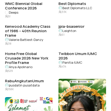
WMC Biennial Global
Best Diplomats
Conference 2026
Best Diplomats LLC
33K
Deeps
51
Kenwood Academy Class
jpia-bsasenior
of 1986 – 40th Reunion
Leighton
Frame
61
Valerie Battiest-Danzy
38
Home Free Global
Twibbon Umum IUMC
Crusade 2026 New York
2026
Profile Frame
Panitia IUMC
434
Anya Apolinario
529
RabuAngkutanUmum
PKKMB USU 2026
pusdatin pusatdata
Person Behind
158K
5.6K
HARI JADI KABUPATEN
I will be there
PATI KE-703
boston kiz
6
Adhim Pratama