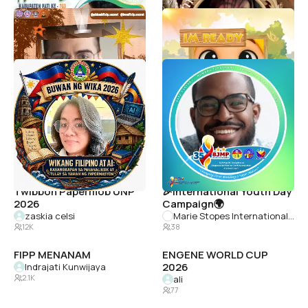
pkkmbfisip26
ABA '67
Nurmutia Hulukati
Nur Alfi Azizah
690
630
Buwan ng wika
35TH BJMP ANNIVERSARY
CHRISTY CADANGAN
BJMP REGION - X COMMUNITY RELATIONS SERVICE SECTION
634
686
WELCOMING NEW
Penerimaan Tamu
STUDENTS ASSEMBLY
Ambalan
2026
Salwa Aqila
218
Lulu S.
442
Twibbon Papermob UNP
🎉International Youth Day
2026
Campaign🌍
zaskia celsi
Marie Stopes International Myanmar
12K
38
FIPP MENANAM
ENGENE WORLD CUP
2026
Indrajati Kunwijaya
2.1K
ali
77