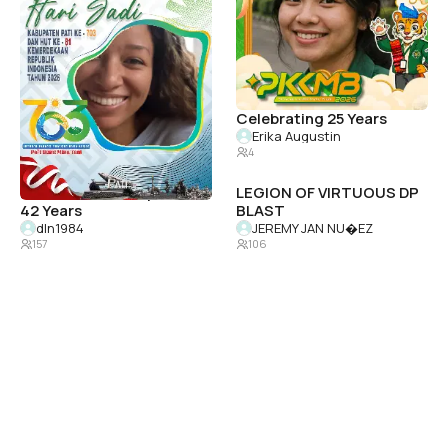
1.2K
2026 Cluster
TEAM NI-KI
The Dynamic Southern Region of Delta Sigma Theta Sorority, Inc.
Valentina
1.4K
112
Violet Vortex (Grade 12)
Celebrating 25 Years
Yssha Galvez
Erika Augustin
67
4
El Shaddai Dwxi Ppfi Inc.
LEGION OF VIRTUOUS DP
42 Years
BLAST
dln1984
JEREMY JAN NU�EZ
157
106
I'm In: Environmental
ptp
Health Conference 2026
Ilham Romadhon
210
Karrington Jones
4
EXSCO8 TAHUN 2026
BACHATURO FESTIVAL
2026
EduExpoID
1.7K
Bachaturo Team
117