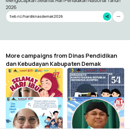
Mengucapkan Selamat Hari Pendidikan Nasional Tahun
2026
twb.nz/hardiknasdemak2026
More campaigns from Dinas Pendidikan
dan Kebudayan Kabupaten Demak
Selamat Hari Ibu Tahun
Selamat Hari Korpri Tahun
2025
2025
Dinas Pendidikan dan Kebudayan Kabupaten Demak
Dinas Pendidikan dan Kebudayan Kabupaten Demak
9
4
Selamat Har Guru Tahun
Selamat Hari Anak
2025
Nasional 2025
Dinas Pendidikan dan Kebudayan Kabupaten Demak
Dinas Pendidikan dan Kebudayan Kabupaten Demak
1
20