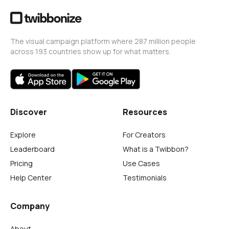
The visual campaign platform where 287 million people
across 193 countries show up for what matters.
Discover
Resources
Explore
For Creators
Leaderboard
What is a Twibbon?
Pricing
Use Cases
Help Center
Testimonials
Company
About