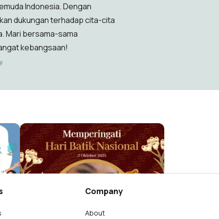
emuda Indonesia. Dengan
kan dukungan terhadap cita-cita
sa. Mari bersama-sama
mangat kebangsaan!
y.
Hari Batik Nasional 2025
Dyah Citra Soraya
178
s
Company
s
About