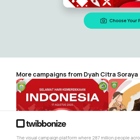
Choose Your 
More campaigns from Dyah Citra Soraya
Hari Kemerdekaan Indonesia
Hari Pramu
Dyah Citra Soraya
Dyah Citra 
7
17
The visual campaign platform where 287 million people acr