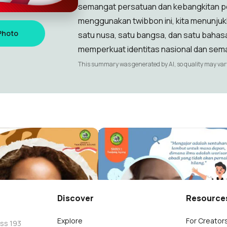
semangat persatuan dan kebangkitan p
menggunakan twibbon ini, kita menunjuk
Photo
satu nusa, satu bangsa, dan satu baha
memperkuat identitas nasional dan se
This summary was generated by AI, so quality may var
ka 2025
Hari Guru 2025
Soraya
Dyah Citra Soraya
18
Discover
Resource
Explore
For Creator
oss 193