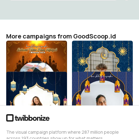
More campaigns from GoodScoop.id
Tahun Baru Hijriyah 2021 -
Tahun Baru Hijriyah 2021 -
Tahun Baru Islam 1443 H
Tahun Baru Islam 1443 H
GoodScoop.id
GoodScoop.id
26
13
Tahun Baru Hijriyah 2021 -
Tahun Baru Hijriyah 2021 -
Tahun Baru Islam 1443 H
Tahun Baru Islam 1443 H
GoodScoop.id
GoodScoop.id
12
7
The visual campaign platform where 287 million people
across 193 countries show up for what matters.