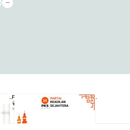
PKS Hari Santri Nasional 22 Oktober 2025
PKS Maulid Nabi Muhammad Saw. 1447 H
Nurdyantoro ( Mas Nur ) Cibabat - Kota Cimahi
Nurdyantoro ( Mas Nur ) Cibabat - Kota Cimahi
97