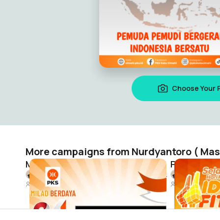
Choose Your 
More campaigns from Nurdyantoro ( Mas 
MILAD PKS Ke- 24
PKS Idul Fit
Nurdyantoro ( Mas Nur ) Cibabat - Kota Cimahi
192
217