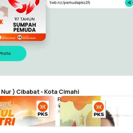
twb.nz/pemudapks25
Photo
Nur ) Cibabat - Kota Cimahi
ri 1447 H
Nurdyantoro ( Mas Nur ) Cibabat - Kota Cimahi
316