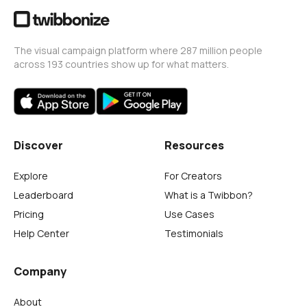
The visual campaign platform where 287 million people
across 193 countries show up for what matters.
Discover
Resources
Explore
For Creators
Leaderboard
What is a Twibbon?
Pricing
Use Cases
Help Center
Testimonials
Company
About