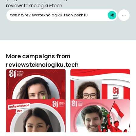
reviewsteknologiku-tech
twb.nz/reviewsteknologiku-tech-pskh10
More campaigns from
reviewsteknologiku.tech
HUT RI 81 / 2026 (
HUT RI 81 / 2026 (
Dirgahayu Indonesia )
Dirgahayu Indonesia )
reviewsteknologiku.tech
reviewsteknologiku.tech
572
148
HUT RI 81 / 2026 (
HUT RI 81 / 2026 (
Dirgahayu Indonesia )
Dirgahayu Indonesia )
reviewsteknologiku.tech
reviewsteknologiku.tech
104
238