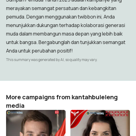
merayakan semangat persatuan dan kebangkitan
pemuda. Dengan menggunakan twibbon ini, Anda
menunjukkan dukungan terhadap kolaborasi generasi
muda dalam membangun masa depan yang lebih baik
untuk bangsa. Bergabunglah dan tunjukkan semangat
Anda untuk perubahan positif!
This summary was generated by AI, so quality may vary.
More campaigns from kantahbuleleng
media
TWIBBON KANTAH
TWIBBON PERINGATAN
BULELENG MEMPERINGATI
HARI PANCASILA
HUT RI 80
kantahbuleleng media
73
kantahbuleleng media
53