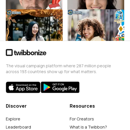
HARI BATIK NASIONAL
HANTARU KANTAH
2024
BULELENG 2024
kantahbuleleng media
kantahbuleleng media
150
106
The visual campaign platform where 287 million people
across 193 countries show up for what matters.
Discover
Resources
Explore
For Creators
Leaderboard
What is a Twibbon?